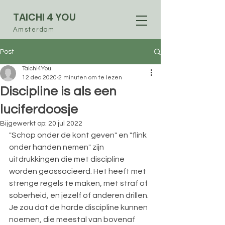
TAICHI 4 YOU
Amsterdam
Post
Taichi4You
12 dec 2020
2 minuten om te lezen
Discipline is als een
luciferdoosje
Bijgewerkt op:
20 jul 2022
"Schop onder de kont geven" en "flink 
onder handen nemen" zijn 
uitdrukkingen die met discipline 
worden geassocieerd. Het heeft met 
strenge regels te maken, met straf of 
soberheid, en jezelf of anderen drillen. 
Je zou dat de harde discipline kunnen 
noemen, die meestal van bovenaf 